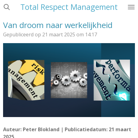
Total Respect Management
Ga
direct
naar
Van droom naar werkelijkheid
de
Gepubliceerd op 21 maart 2025 om 14:17
hoofdinhoud
Auteur: Peter Blokland | Publicatiedatum: 21 maart
2025