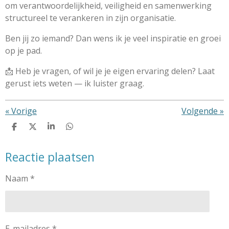
om verantwoordelijkheid, veiligheid en samenwerking
structureel te verankeren in zijn organisatie.
Ben jij zo iemand? Dan wens ik je veel inspiratie en groei
op je pad.
📩 Heb je vragen, of wil je je eigen ervaring delen? Laat
gerust iets weten — ik luister graag.
«
Vorige
Volgende
»
D
D
S
D
e
e
h
e
l
e
a
l
Reactie plaatsen
e
l
r
e
n
e
n
Naam *
E-mailadres *