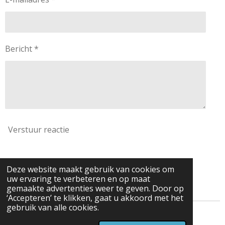
Bericht *
Verstuur reactie
Reacties
Deze website maakt gebruik van cookies om
uw ervaring te verbeteren en op maat
Er zijn geen reacties geplaatst.
gemaakte advertenties weer te geven. Door op
‘Accepteren’ te klikken, gaat u akkoord met het
gebruik van alle cookies.
© 2025 BYAZ bv