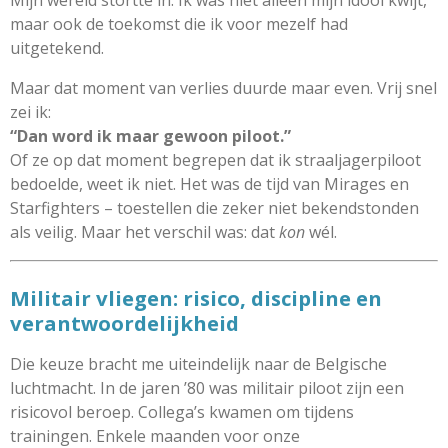
Mijn wereld stortte in. Ik was niet alleen mijn idool kwijt,
maar ook de toekomst die ik voor mezelf had
uitgetekend.
Maar dat moment van verlies duurde maar even. Vrij snel
zei ik:
“Dan word ik maar gewoon piloot.”
Of ze op dat moment begrepen dat ik straaljagerpiloot
bedoelde, weet ik niet. Het was de tijd van Mirages en
Starfighters – toestellen die zeker niet bekendstonden
als veilig. Maar het verschil was: dat
kon
wél.
Militair vliegen: risico, discipline en
verantwoordelijkheid
Die keuze bracht me uiteindelijk naar de Belgische
luchtmacht. In de jaren ’80 was militair piloot zijn een
risicovol beroep. Collega’s kwamen om tijdens
trainingen. Enkele maanden voor onze